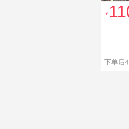
11
￥
下单后