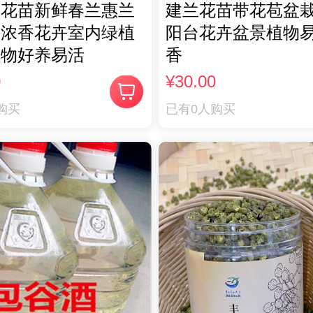
兰花苗新鲜春兰惠兰
建兰花苗带花苞盆
兰浓香花卉室内绿植
阳台花卉盆景植物
植物好养易活
香
0
¥30.00
购买
已有0人购买