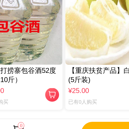
打捞寨包谷酒52度
【重庆扶贫产品】
10斤）
(5斤装)
00
¥25.00
购买
已有0人购买
0