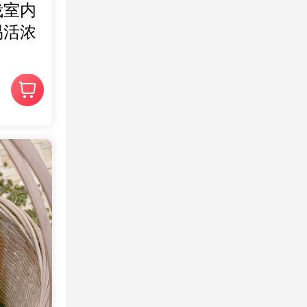
栽室内
易活浓