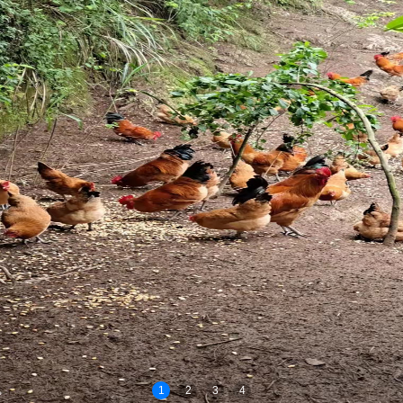
1
2
3
4