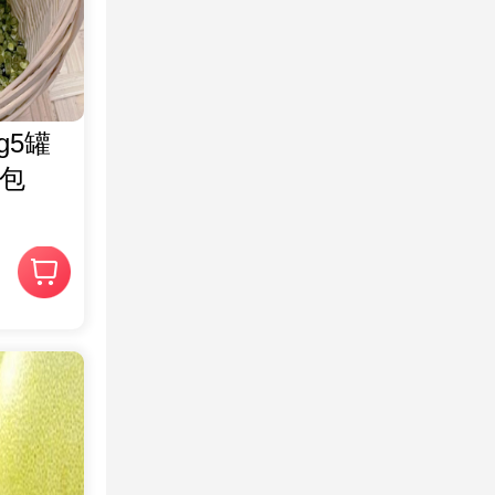
g5罐
（包