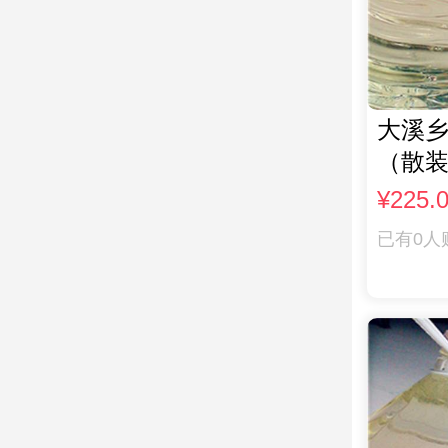
大溪乡
（散装
¥225.
已有0人