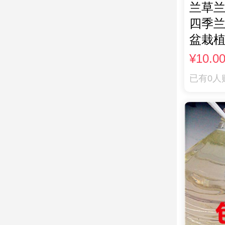
兰草
四季
盆栽
¥10.0
已有0人