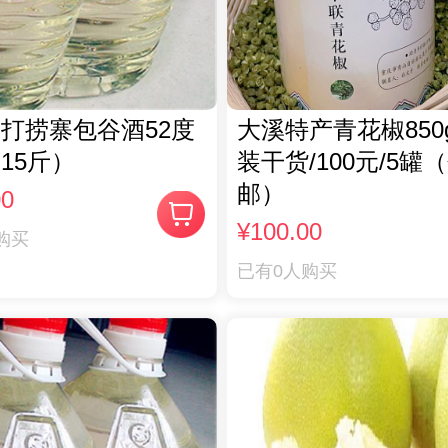
打捞寨包谷酒52度
大溪特产青花椒850
15斤）
装干货/100元/5罐
邮）
00
¥100.00
购买
已有0人购买