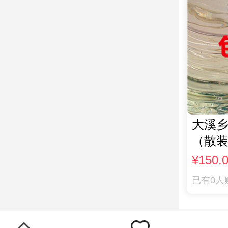
大溪乡
（散装
¥150.
已有0人